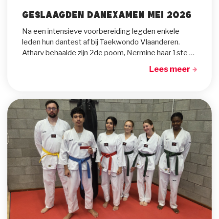
Geslaagden danexamen mei 2026
Na een intensieve voorbereiding legden enkele
leden hun dantest af bij Taekwondo Vlaanderen.
Atharv behaalde zijn 2de poom, Nermine haar 1ste poom. Sanae en Arno behaalden beide hun eerste dan zwarte band. Op de foto zijn ze geflankeerd door younes en Sirine.
Lees meer