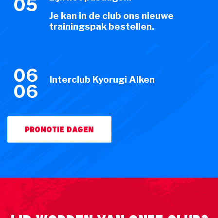
05
Je kan in de club ons nieuwe
trainingspak bestellen.
06
Interclub Kyorugi
Alken
06
Promotie dagen